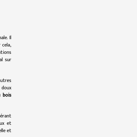
le. Il
 cela,
utions
l sur
autres
n doux
u bois
dérant
eux et
lle et