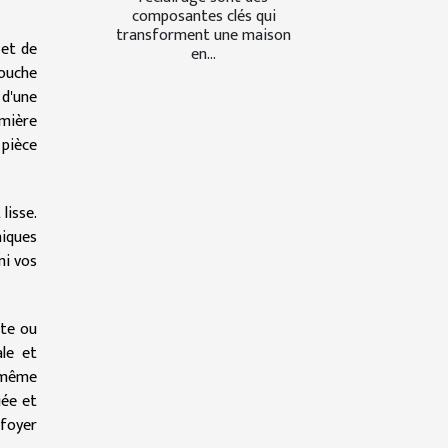
composantes clés qui
transforment une maison
 et de
en...
ouche
 d'une
mière
 pièce
lisse.
iques
mi vos
ate ou
ale et
u même
iée et
 foyer