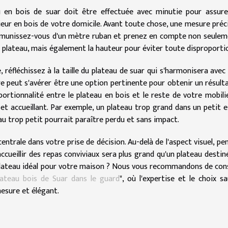
u en bois de suar doit être effectuée avec minutie pour assur
eur en bois de votre domicile. Avant toute chose, une mesure préc
la, munissez-vous d'un mètre ruban et prenez en compte non seulem
le plateau, mais également la hauteur pour éviter toute disproporti
 réfléchissez à la taille du plateau de suar qui s'harmonisera avec
e peut s'avérer être une option pertinente pour obtenir un résulta
oportionnalité entre le plateau en bois et le reste de votre mobili
et accueillant. Par exemple, un plateau trop grand dans un petit 
au trop petit pourrait paraître perdu et sans impact.
entrale dans votre prise de décision. Au-delà de l'aspect visuel, pe
accueillir des repas conviviaux sera plus grand qu'un plateau destin
 plateau idéal pour votre maison ? Nous vous recommandons de con
ateau bois de Suar dans le guard
", où l'expertise et le choix s
esure et élégant.