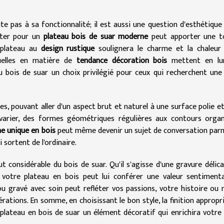
ite pas à sa fonctionnalité; il est aussi une question d'esthétique
Opter pour un
plateau bois de suar moderne
peut apporter une t
 plateau au
design rustique
soulignera le charme et la chaleur
tuelles en matière de
tendance décoration bois
mettent en lu
 du bois de suar un choix privilégié pour ceux qui recherchent une
s, pouvant aller d'un aspect brut et naturel à une surface polie et 
rier, des formes géométriques régulières aux contours organ
e unique en bois
peut même devenir un sujet de conversation par
 sortent de l'ordinaire.
 considérable du bois de suar. Qu'il s'agisse d'une gravure délic
r votre plateau en bois peut lui conférer une valeur sentiment
 ou gravé avec soin peut refléter vos passions, votre histoire o
érations. En somme, en choisissant le bon style, la finition appropr
plateau en bois de suar un élément décoratif qui enrichira votre