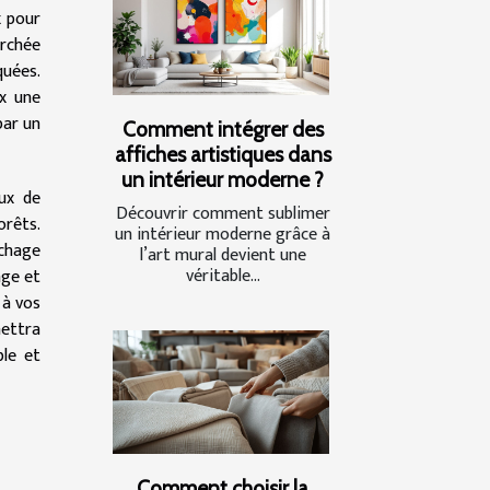
x pour
erchée
quées.
ux une
par un
Comment intégrer des
affiches artistiques dans
un intérieur moderne ?
eux de
Découvrir comment sublimer
orêts.
un intérieur moderne grâce à
échage
l’art mural devient une
véritable...
age et
 à vos
mettra
ble et
Comment choisir la