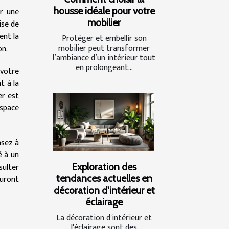
housse idéale pour votre
er une
mobilier
ise de
ent la
Protéger et embellir son
mobilier peut transformer
on.
l’ambiance d’un intérieur tout
en prolongeant...
 votre
t à la
er est
espace
nsez à
é à un
Exploration des
sulter
tendances actuelles en
auront
décoration d'intérieur et
éclairage
La décoration d'intérieur et
l'éclairage sont des