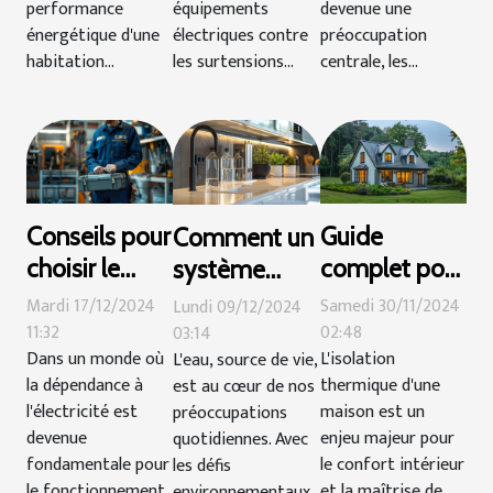
performance
équipements
devenue une
énergétique d'une
électriques contre
préoccupation
habitation...
les surtensions...
centrale, les...
Conseils pour
Guide
Comment un
choisir le
complet pour
système
meilleur
optimiser
d'osmose
Mardi 17/12/2024
Samedi 30/11/2024
Lundi 09/12/2024
service de
l'isolation
inverse
11:32
02:48
03:14
Dans un monde où
L'isolation
L'eau, source de vie,
dépannage
thermique de
améliore la
la dépendance à
thermique d'une
est au cœur de nos
électrique
votre maison
qualité de
l'électricité est
maison est un
préoccupations
l'eau à
devenue
enjeu majeur pour
quotidiennes. Avec
domicile
fondamentale pour
le confort intérieur
les défis
le fonctionnement
et la maîtrise de
environnementaux...