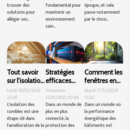
trouver des
fondamental pour
époque, et cela
solutions pour
maintenir un
passe notamment
alléger ses...
environnement
par le choix...
sain...
Tout savoir
Stratégies
Comment les
sur l'isolation
efficaces
fenêtres en
des combles
pour
aluminium
Lundi 10/02/2025
Dimanche
Mardi 17/12/2024
avec la
minimiser les
optimisent-
22:20
12/01/2025 02:08
12:02
L'isolation des
Dans un monde de
Dans un monde où
mousse
risques de
elles
combles est une
plus en plus
la performance
polyuréthane
surtension
l'efficacité
étape clé dans
connecté, la
énergétique des
électrique
énergétique ?
l'amélioration de la
protection des
bâtiments est