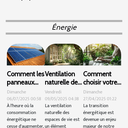
Énergie
Comment les
Ventilation
Comment
panneaux
naturelle des
choisir votre
solaires
espaces de
fournisseur
Dimanche
Vendredi
Dimanche
peuvent
vie méthodes
pour une
06/07/2025 00:58
09/05/2025 04:38
27/04/2025 01:22
À l'heure où la
La ventilation
La transition
réduire votre
et avantages
électricité
consommation
naturelle des
énergétique est
facture
pour une
durable et
énergétique ne
espaces de vie est
devenue un enjeu
énergétique ?
maison saine
responsable
cesse d'augmenter,
un élément
majeur de notre