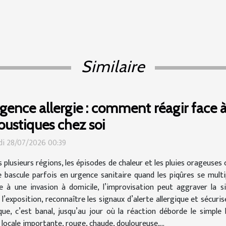
Similaire
gence allergie : comment réagir face 
ustiques chez soi
i 28/07/2026 00:39
 plusieurs régions, les épisodes de chaleur et les pluies orageuses 
 bascule parfois en urgence sanitaire quand les piqûres se multi
e à une invasion à domicile, l’improvisation peut aggraver la si
r l’exposition, reconnaître les signaux d’alerte allergique et sécu
e, c’est banal, jusqu’au jour où la réaction déborde le simple b
locale importante, rouge, chaude, douloureuse,...