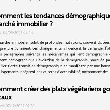
mment les tendances démographiques 
rché immobilier ?
i 09/09/2025 09:44
arché immobilier subit de profondes mutations, souvent dictées
rendre comment ces changements influencent la demande, l’offre
 paragraphes suivants les mécanismes qui lient démographie et 
sement démographique L’évolution de la démographie, marquée par
er. Cette transition démographique se manifeste par une hausse
logements intègrent des critères d’accessibilité, notamment des a
mment créer des plats végétariens g
caux
di 07/12/2024 02:20