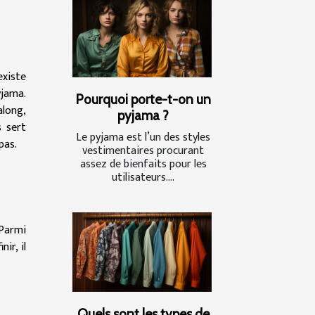
existe
yjama.
Pourquoi porte-t-on un
along,
pyjama ?
s sert
Le pyjama est l’un des styles
pas.
vestimentaires procurant
assez de bienfaits pour les
utilisateurs....
 Parmi
ir, il
Quels sont les types de