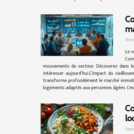
Co
ma
Mard
Le m
Comp
mouvements du secteur. Découvrez dans les
intéresser aujourd’hui.L’impact du vieillis
transforme profondément le marché immobili
logements adaptés aux personnes âgées. Ces 
Co
lo
Same