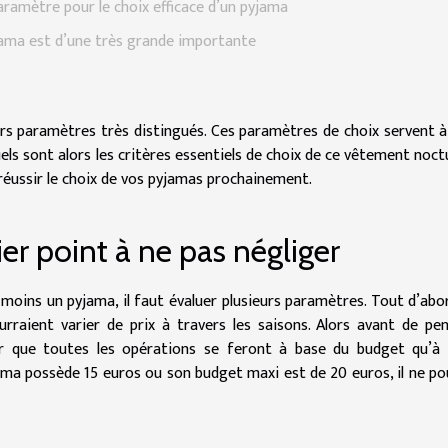
aramètre pour le choix efficace d’un pyjama
jama est d’une très grande importante
urs paramètres très distingués. Ces paramètres de choix servent à
els sont alors les critères essentiels de choix de ce vêtement noct
x réussir le choix de vos pyjamas prochainement.
er point à ne pas négliger
oins un pyjama, il faut évaluer plusieurs paramètres. Tout d’abor
rraient varier de prix à travers les saisons. Alors avant de pe
nir que toutes les opérations se feront à base du budget qu’à
yjama possède 15 euros ou son budget maxi est de 20 euros, il ne po