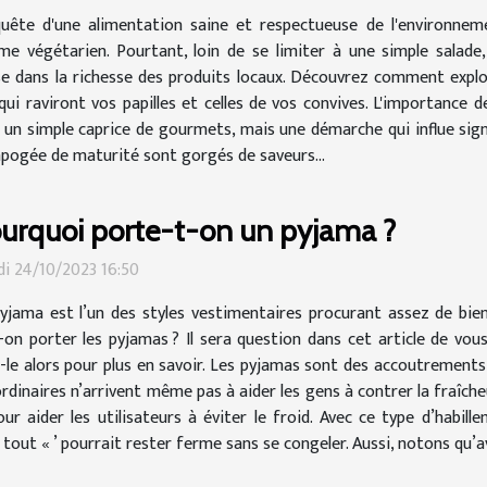
uête d'une alimentation saine et respectueuse de l'environne
me végétarien. Pourtant, loin de se limiter à une simple salade, 
se dans la richesse des produits locaux. Découvrez comment exploi
ui raviront vos papilles et celles de vos convives. L'importance de
s un simple caprice de gourmets, mais une démarche qui influe sign
ur apogée de maturité sont gorgés de saveurs...
urquoi porte-t-on un pyjama ?
i 24/10/2023 16:50
yjama est l’un des styles vestimentaires procurant assez de bienf
-on porter les pyjamas ? Il sera question dans cet article de vo
z-le alors pour plus en savoir. Les pyjamas sont des accoutrements
dinaires n’arrivent même pas à aider les gens à contrer la fraîche
r aider les utilisateurs à éviter le froid. Avec ce type d’habill
 tout « ’ pourrait rester ferme sans se congeler. Aussi, notons qu’ave