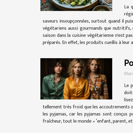
La q
régi
saveurs insoupçonnées, surtout quand il pui
végétariens aussi gourmands que nutritifs, q
saison dans la cuisine végétarienne n'est pa
préparés. En effet, les produits cueillis à le
Po
Mard
Le p
doit
lise
tellement très froid que les accoutrements or
les pyjamas, car les pyjamas sont conçus pou
fraîcheur, tout le monde « ’enfant, parent, et