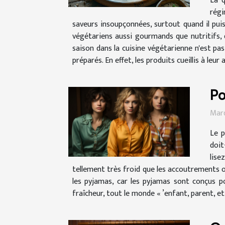
La q
régi
saveurs insoupçonnées, surtout quand il pui
végétariens aussi gourmands que nutritifs, q
saison dans la cuisine végétarienne n'est pa
préparés. En effet, les produits cueillis à le
Po
Mard
Le p
doit
lise
tellement très froid que les accoutrements or
les pyjamas, car les pyjamas sont conçus pou
fraîcheur, tout le monde « ’enfant, parent, et