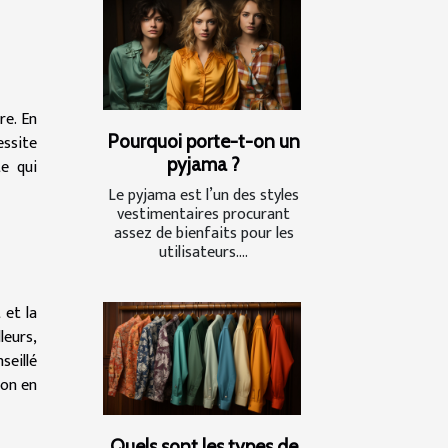
re. En
Pourquoi porte-t-on un
essite
pyjama ?
te qui
Le pyjama est l’un des styles
vestimentaires procurant
assez de bienfaits pour les
utilisateurs....
 et la
leurs,
seillé
son en
Quels sont les types de