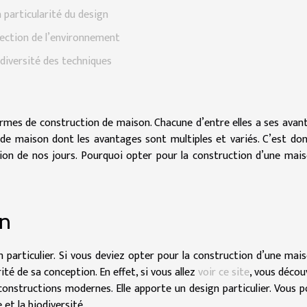
 particularité du design
ection de l’environnement
 diversité des techniques
formes de construction de maison. Chacune d’entre elles a ses avan
 de maison dont les avantages sont multiples et variés. C’est do
on de nos jours. Pourquoi opter pour la construction d’une mai
gn
 particulier.
Si vous deviez opter pour la construction d’une mai
rité de sa conception. En effet, si vous allez
voir ce site
, vous décou
 constructions modernes. Elle apporte un design particulier. Vous 
et la biodiversité.