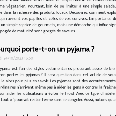
uête d'une alimentation saine et respectueuse de l'environne
me végétarien. Pourtant, loin de se limiter à une simple salade, 
se dans la richesse des produits locaux. Découvrez comment exploi
ui raviront vos papilles et celles de vos convives. L'importance de
s un simple caprice de gourmets, mais une démarche qui influe sign
ur apogée de maturité sont gorgés de saveurs...
urquoi porte-t-on un pyjama ?
i 24/10/2023 16:50
yjama est l’un des styles vestimentaires procurant assez de bienf
-on porter les pyjamas ? Il sera question dans cet article de vo
z-le alors pour plus en savoir. Les pyjamas sont des accoutrements
dinaires n’arrivent même pas à aider les gens à contrer la fraîche
r aider les utilisateurs à éviter le froid. Avec ce type d’habill
 tout « ’ pourrait rester ferme sans se congeler. Aussi, notons qu’ave