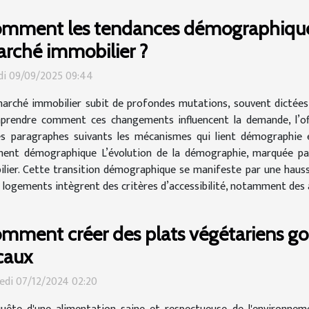
mment les tendances démographiques 
rché immobilier ?
i 09/09/2025 09:44
arché immobilier subit de profondes mutations, souvent dictées
rendre comment ces changements influencent la demande, l’offre
 paragraphes suivants les mécanismes qui lient démographie et 
sement démographique L’évolution de la démographie, marquée par
er. Cette transition démographique se manifeste par une hausse
logements intègrent des critères d’accessibilité, notamment des a
mment créer des plats végétariens g
caux
di 07/12/2024 02:20