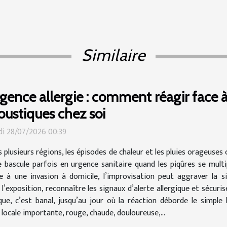
Similaire
gence allergie : comment réagir face 
ustiques chez soi
i 28/07/2026 00:39
 plusieurs régions, les épisodes de chaleur et les pluies orageuses 
 bascule parfois en urgence sanitaire quand les piqûres se multi
e à une invasion à domicile, l’improvisation peut aggraver la si
r l’exposition, reconnaître les signaux d’alerte allergique et sécu
e, c’est banal, jusqu’au jour où la réaction déborde le simple b
locale importante, rouge, chaude, douloureuse,...