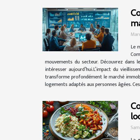
Co
ma
Mard
Le m
Comp
mouvements du secteur. Découvrez dans les
intéresser aujourd’hui.L’impact du vieillis
transforme profondément le marché immobili
logements adaptés aux personnes âgées. Ces 
Co
lo
Same